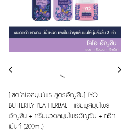
[เซตไลโอสมุนไพร สูตรอัญชัน] LYO
BUTTERFLY PEA HERBAL - แชมพูสมุนไพร
อัญชัน + ครีมนวดสมุนไพรอัญชัน + ทรีท
เม้นท์ (200ml.)