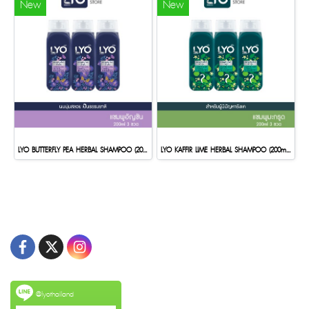
New
New
LYO BUTTERFLY PEA HERBAL SHAMPOO (200ml.)(copy)
LYO KAFFIR LIME HERBAL SHAMPOO (200ml.)(copy)
@lyothailand