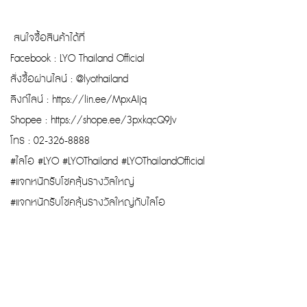
สนใจซื้อสินค้าได้ที่
Facebook : LYO Thailand Official
สั่งซื้อผ่านไลน์ : @lyothailand
ลิงก์ไลน์ : https://lin.ee/MpxAIjq
Shopee : https://shope.ee/3pxkqcQ9Jv
โทร : 02-326-8888
#ไลโอ #LYO #LYOThailand #LYOThailandOfficial
#แจกหนักรับโชคลุ้นรางวัลใหญ่
#แจกหนักรับโชคลุ้นรางวัลใหญ่กับไลโอ