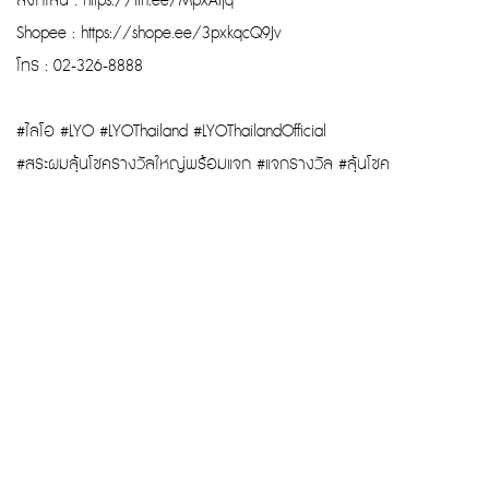
ลิงก์ไลน์ : https://lin.ee/MpxAIjq
Shopee : https://shope.ee/3pxkqcQ9Jv
โทร : 02-326-8888
#ไลโอ #LYO #LYOThailand #LYOThailandOfficial
#สระผมลุ้นโชครางวัลใหญ่พร้อมแจก #แจกรางวัล #ลุ้นโชค