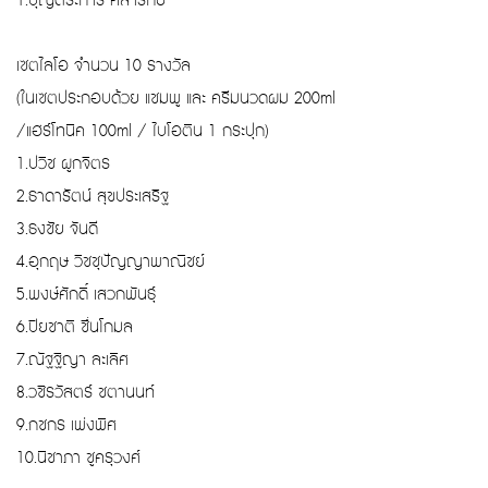
1.บุญตระการ ศิลารักษ์
เซตไลโอ จำนวน 10 รางวัล
(ในเซตประกอบด้วย แชมพู และ ครีมนวดผม 200ml
/แฮร์โทนิค 100ml / ไบโอติน 1 กระปุก)
1.ปวิช ผูกจิตร
2.ธาดารัตน์ สุขประเสริฐ
3.ธงชัย จันดี
4.อุกฤษ วิชชุปัญญาพาณิชย์
5.พงษ์ศักดิ์ เสวกพันธุ์
6.ปิยชาติ ชื่นโกมล
7.ณัฐฐิญา ละเลิศ
8.วชิรวัสตร์ ชตานนท์
9.กชกร เพ่งพิศ
10.นิชาภา ชูครุวงศ์