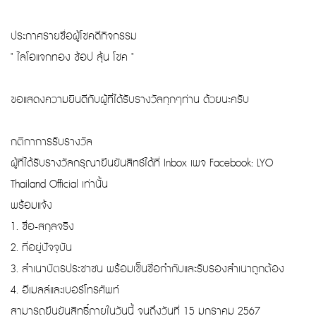
ประกาศรายชื่อผู้โชคดีกิจกรรม
" ไลโอแจกทอง ช้อป ลุ้น โชค "
ขอแสดงความยินดีกับผู้ที่ได้รับรางวัลทุกๆท่าน ด้วยนะครับ
กติกาการรับรางวัล
ผู้ที่ได้รับรางวัลกรุณายืนยันสิทธ์ได้ที่ Inbox เพจ Facebook: LYO
Thailand Official เท่านั้น
พร้อมแจ้ง
1. ชื่อ-สกุลจริง
2. ที่อยู่ปัจจุบัน
3. สำเนาบัตรประชาชน พร้อมเซ็นชื่อกำกับและรับรองสำเนาถูกต้อง
4. อีเมลล์และเบอร์โทรศัพท์
สามารถยืนยันสิทธิ์ภายในวันนี้ จนถึงวันที่ 15 มกราคม 2567