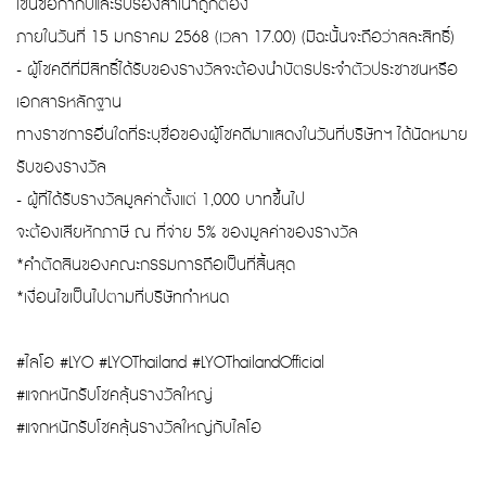
เซ็นชื่อกำกับและรับรองสำเนาถูกต้อง
ภายในวันที่ 15 มกราคม 2568 (เวลา 17.00) (มิฉะนั้นจะถือว่าสละสิทธิ์)
- ผู้โชคดีที่มีสิทธิ์ได้รับของรางวัลจะต้องนำบัตรประจำตัวประชาชนหรือ
เอกสารหลักฐาน
ทางราชการอื่นใดที่ระบุชื่อของผู้โชคดีมาแสดงในวันที่บริษัทฯ ได้นัดหมาย
รับของรางวัล
- ผู้ที่ได้รับรางวัลมูลค่าตั้งแต่ 1,000 บาทขึ้นไป
จะต้องเสียหักภาษี ณ ที่จ่าย 5% ของมูลค่าของรางวัล
*คำตัดสินของคณะกรรมการถือเป็นที่สิ้นสุด
*เงื่อนไขเป็นไปตามที่บริษัทกำหนด
#ไลโอ #LYO #LYOThailand #LYOThailandOfficial
#แจกหนักรับโชคลุ้นรางวัลใหญ่
#แจกหนักรับโชคลุ้นรางวัลใหญ่กับไลโอ