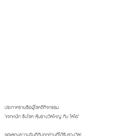
ประกาศรายชื่อผู้โชคดีกิจกรรม
"แจกหนัก รับโชค ลุ้นรางวัลใหญ่ กับ ไลโอ"
ขอแสดงความยินดีกับทุกท่านที่ได้รับรางวัล!