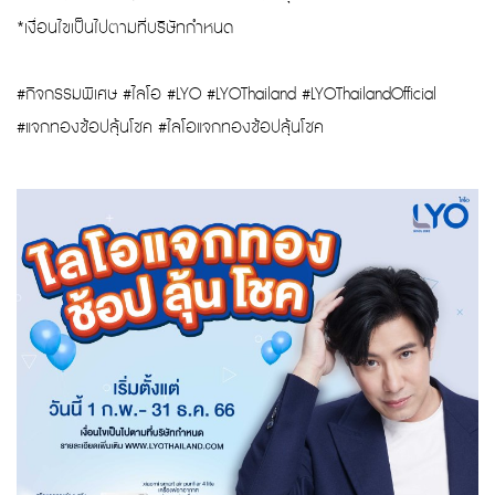
*เงื่อนไขเป็นไปตามที่บริษัทกำหนด
#กิจกรรมพิเศษ #ไลโอ #LYO #LYOThailand #LYOThailandOfficial
#แจกทองช้อปลุ้นโชค #ไลโอแจกทองช้อปลุ้นโชค