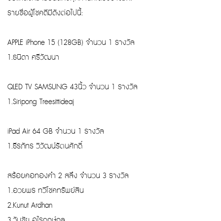
รายชื่อผู้โชคดีมีดังต่อไปนี้:
APPLE iPhone 15 (128GB) จำนวน 1 รางวัล
1.ธนิดา ศรีวัฒนา
QLED TV SAMSUNG 43นิ้ว จำนวน 1 รางวัล
1.Siripong Treesittideaj
iPad Air 64 GB จำนวน 1 รางวัล
1.ธีรภัทร วิวัฒน์รัตนศักดิ์
สร้อยคอทองคำ 2 สลึง จำนวน 3 รางวัล
1.อวยพร ทวีโชคทรัพย์สิน
2.Kunut Ardhan
3.วันชัย อุไรฤกษ์กุล