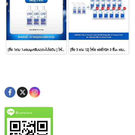
[ซื้อ 1แถม 1+แชมพู+ครีมนวด+ไบโอติน ] ไลโอ แฮร์โทนิค 2ชิ้น + แชมพู 1ชิ้น + ครีมนวดผม 1ชิ้น + ไบโอติน 1 กระปุก
[ซื้อ 3 แถม 12] ไลโอ แฮร์โทนิค 3 ชิ้น+ แชมพู 9 ชิ้น+ ครีมนวดผม 3 ชิ้น
@lyothailand