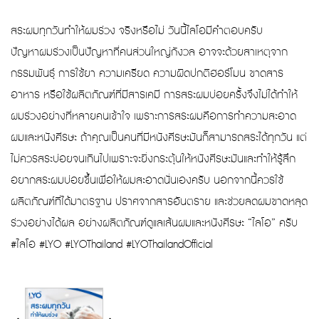
สระผมทุกวันทำให้ผมร่วง จริงหรือไม่ วันนี้ไลโอมีคำตอบครับ
ปัญหาผมร่วงเป็นปัญหาที่คนส่วนใหญ่กังวล อาจจะด้วยสาเหตุจาก
กรรมพันธุ์ การใช้ยา ความเครียด ความผิดปกติฮอร์โมน ขาดสาร
อาหาร หรือใช้ผลิตภัณฑ์ที่มีสารเคมี การสระผมบ่อยครั้งจึงไม่ได้ทำให้
ผมร่วงอย่างที่หลายคนเข้าใจ เพราะการสระผมคือการทำความสะอาด
ผมและหนังศีรษะ ถ้าคุณเป็นคนที่มีหนังศีรษะมันก็สามารถสระได้ทุกวัน แต่
ไม่ควรสระบ่อยจนเกินไปเพราะจะยิ่งกระตุ้นให้หนังศีรษะมันและทำให้รู้สึก
อยากสระผมบ่อยขึ้นเพื่อให้ผมสะอาดนั่นเองครับ นอกจากนี้ควรใช้
ผลิตภัณฑ์ที่ได้มาตรฐาน ปราศจากสารอันตราย และช่วยลดผมขาดหลุด
ร่วงอย่างได้ผล อย่างผลิตภัณฑ์ดูแลเส้นผมและหนังศีรษะ “ไลโอ” ครับ
#ไลโอ #LYO #LYOThailand #LYOThailandOfficial