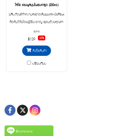
ไลโอ แชมพูสมุนไพรมะกรูด (200ml.)
ผลิตภัณฑ์ทำความสะอาดเส้นผมและหนังศีรษะ
คิดค้นวิจัยโดยผู้เชี่ยวชาญ อุดมด้วยคุณค่า
จากมะกรูด นำมันจมูกข้าวสำลี ถั่วลันเตา
฿390
น้ำมันลาเวนเดอร์ และวิตามินอี
-67%
฿129
สั่งซื้อสินค้า
เปรียบเทียบ
@lyothailand