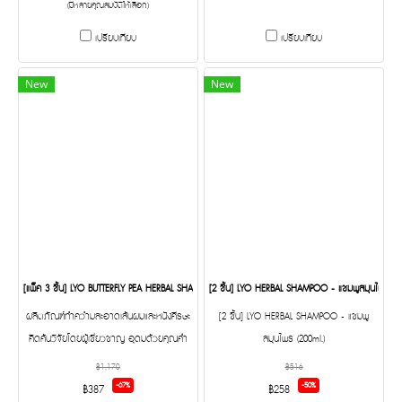
(มีหลายคุณสมบัติให้เลือก)
เปรียบเทียบ
เปรียบเทียบ
New
New
[แพ็ค 3 ชิ้น] LYO BUTTERFLY PEA HERBAL SHAMPOO - ไลโอแชมพูสมุนไพรสูตรอัญชัน (200ml.)
[2 ชิ้น] LYO HERBAL SHAMPOO - แชมพูสมุนไพร (20
ผลิตภัณฑ์ทำควำมสะอาดเส้นผมและหนังศีรษะ
[2 ชิ้น] LYO HERBAL SHAMPOO - แชมพู
คิดค้นวิจัยโดยผู้เชี่ยวชาญ อุดมด้วยคุณค่ำ
สมุนไพร (200ml.)
จากอัญชัน ว่านหางจระเข้ น้ำมันจมูกข้าวสำลี
฿1,170
฿516
น้ำมันมะพร้ำว และวิตามินอี
-67%
-50%
฿387
฿258