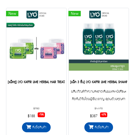
New
New
[แพ็คคู่] LYO KAFFIR LIME HERBAL HAIR TREATMENT - ทรีทเมนท์สมุนไพร (200ml.)
[แพ็ค 3 ชิ้น] LYO KAFFIR LIME HERBAL SHAMPOO - 
ผลิตภัณฑ์ทำความสะอาดเส้นผมและหนังศีรษะ
คิดค้นวิจัยโดยผู้เชี่ยวชาญ อุดมด้วยคุณค่า
จากมะกรูด นำมันจมูกข้าวสำลี ถั่วลันเตา
฿780
฿1,170
น้ำมันลาเวนเดอร์ และวิตามินอี
-76%
-67%
฿188
฿387
สั่งซื้อสินค้า
สั่งซื้อสินค้า