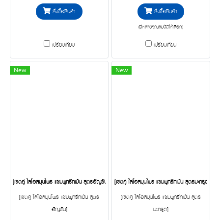
สั่งซื้อสินค้า
สั่งซื้อสินค้า
(มีหลายคุณสมบัติให้เลือก)
เปรียบเทียบ
เปรียบเทียบ
New
New
[เซตคู่ ไลโอสมุนไพร แชมพูทรีทเม้น สูตรอัญชัน] LYO BUTTERFLY PEA HERBAL - แชมพู+ ทรีทเม้นท์ (200m
[เซตคู่ ไลโอสมุนไพร แชมพูทรีทเม้น สูตรมะกรูด] LYO
[เซตคู่ ไลโอสมุนไพร แชมพูทรีทเม้น สูตร
[เซตคู่ ไลโอสมุนไพร แชมพูทรีทเม้น สูตร
อัญชัน]
มะกรูด]