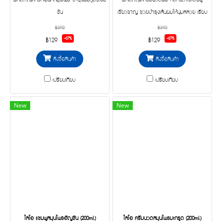
ผลิตภัณฑ์ทรีทเม้นท์สมุนไพร บำรุงผมสูตรเข้ม
ผลิตภัณฑ์ครีมนวดผม คิดค้นวิจัยโดยผู้
ข้น
เชี่ยวชาญ ช่วยบำรุงเส้นผมให้นุ่มสลวย เรียบ
ลื่น เงางาม มีน้ำหนัก อุดมด้วยคุณค่าจาก
฿390
฿390
อัญชัน และน้ำมันดอกทานตะวัน ผสานเคราติน
-67%
-67%
฿129
฿129
โปรตีนพืช 3 ชนิด จำกข้าวสำลี ข้ำวโพด และ
สั่งซื้อสินค้า
สั่งซื้อสินค้า
ถั่วเหลือง เพื่อฟื้นฟูสภาพผม ไม่แห้งเสีย
เปรียบเทียบ
เปรียบเทียบ
New
New
ไลโอ แชมพูสมุนไพรอัญชัน (200ml.)
ไลโอ ครีมนวดสมุนไพรมะกรูด (200ml.)