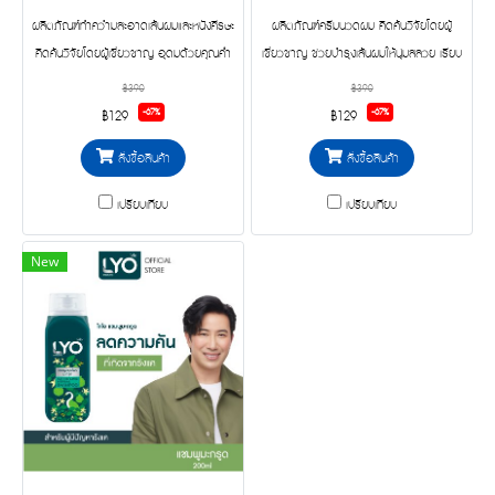
ผลิตภัณฑ์ทำควำมสะอาดเส้นผมและหนังศีรษะ
ผลิตภัณฑ์ครีมนวดผม คิดค้นวิจัยโดยผู้
คิดค้นวิจัยโดยผู้เชี่ยวชาญ อุดมด้วยคุณค่ำ
เชี่ยวชาญ ช่วยบำรุงเส้นผมให้นุ่มสลวย เรียบ
จากอัญชัน ว่านหางจระเข้ น้ำมันจมูกข้าวสำลี
ลื่น ไม่ชี ฟู อุดมด้วยคุณค่าจากมะกรูด และ
฿390
฿390
น้ำมันมะพร้ำว และวิตามินอี
น้ำมันดอกทานตะวัน ผสานเคราตินโปรตีนพืช
-67%
-67%
฿129
฿129
3 ชนิด จากข้าวสำลี ข้ำวโพด และถั่วเหลือง
สั่งซื้อสินค้า
สั่งซื้อสินค้า
เพื่อฟื้นฟูสภาพผม ไม่แห้งเสีย
เปรียบเทียบ
เปรียบเทียบ
New