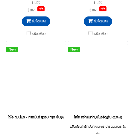
฿1,170
฿1,170
-67%
-67%
฿387
฿387
สั่งซื้อสินค้า
สั่งซื้อสินค้า
เปรียบเทียบ
เปรียบเทียบ
New
New
ไลโอ สมุนไพร - ทรีทเม้นท์ สูตรมะกรูด ฟื้นฟูผมแห้งเสีย นุ่มลื่น ไม่ชี้ฟู (10g x 6 ซอง)
ไลโอ ทรีทเม้นท์สมุนไพรอัญชัน (200ml.)
ผลิตภัณฑ์ทรีทเม้นท์สมุนไพร บำรุงผมสูตรเข้ม