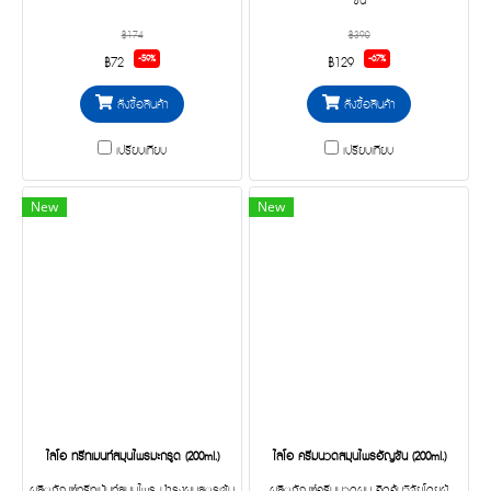
ข้น
฿174
฿390
-59%
-67%
฿72
฿129
สั่งซื้อสินค้า
สั่งซื้อสินค้า
เปรียบเทียบ
เปรียบเทียบ
New
New
ไลโอ ทรีทเมนท์สมุนไพรมะกรูด (200ml.)
ไลโอ ครีมนวดสมุนไพรอัญชัน (200ml.)