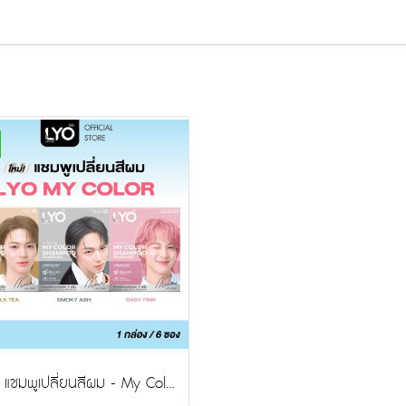
ไลโอ แชมพูเปลี่ยนสีผม - My Color Shampoo สีผมสวยติดแกลม 10 นาที กลิ่นไม่ฉุน (1 กล่อง / 6 ซอง)