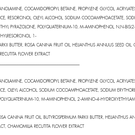
HANOLAMINE, COCAMIDOPROPYL BETAINE, PROPYLENE GLYCOL, ACRYLAT
ANCE, RESORCINOL, OLEYL ALCOHOL, SODIUM COCOAMPHOACETATE, SODI
THYL PYRAZOLONE, POLYQUATERNIUM-10, M-AMINOPHENOL, N,N-BIS(2-H
HYLRESORCINOL, 1-
II BUTTER, ROSA CANINA FRUIT OIL, HELIANTHUS ANNUUS SEED OIL, 
 RECUTITA FLOWER EXTRACT
______________________________________
HANOLAMINE, COCAMIDOPROPYL BETAINE, PROPYLENE GLYCOL, ACRYLAT
ANCE, OLEYL ALCOHOL, SODIUM COCOAMPHOACETATE, SODIUM ERYTHORB
, POLYQUATERNIUM-10, M-AMINOPHENOL, 2-AMINO-4-HYDROXYETHYLAMI
SA CANINA FRUIT OIL, BUTYROSPERMUM PARKII BUTTER, HELIANTHUS AN
RACT, CHAMOMILLA RECUTITA FLOWER EXTRACT