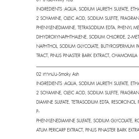
INGREDIENTS :AQUA, SODIUM LAURETH SULFATE, ET
2 SOYAMINE, OLEIC ACID, SODIUM SULFITE, FRAGR
PHENYLENEDIAMINE, TETRASODIUM EDTA, PHENYL ME
DIHYDROXYNAPHTHALENE, SODIUM CHLORIDE, 2-MET
NAPHTHOL, SODIUM GLYCOLATE, BUTYROSPERMUM PARK
TRACT, PINUS PINASTER BARK EXTRACT, CHAMOMILLA
_______________________________________________
02 เทาหม่น-Smoky Ash
INGREDIENTS :AQUA, SODIUM LAURETH SULFATE, ET
2 SOYAMINE, OLEIC ACID, SODIUM SULFITE, FRAGR
DIAMINE SULFATE, TETRASODIUM EDTA, RESORCINOL
P-
PHENYLENEDIAMINE SULFATE, SODIUM GLYCOLATE, RO
ATUM PERICARP EXTRACT, PINUS PINASTER BARK EXT