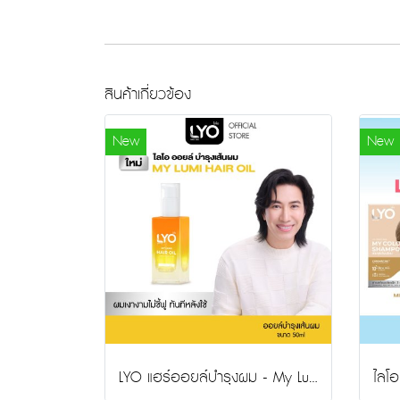
สินค้าเกี่ยวข้อง
New
New
LYO แฮร์ออยล์บำรุงผม - My Lumi Hair Oil เนื้อบางเบา ฟื้นฟูผมแห้งเสีย ลดผมชี้ฟู ให้นุ่มลื่น เงางาม 50ml.