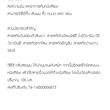
ลดความมัน และอาการคันหนังศีรษะ
สามารถใช้ได้ทั้ง เส้นผม คิ้ว หนวด เครา จอน
ส่วนประกอบสำคัญ
สารสกัดต้นอ่อนถั่วลันเตา ,สารสกัดใบมัลเบอร์รี่ ,โปรวิตามิน บี5
,วิตามินอี ,สารสกัดรากโสม ,สารสกัดอัญชัน ,สารสกัดว่านหาง
จระเข้
วิธีใช้ หลังสระผม ให้เป่าผมจนแห้งสนิท จากนั้นฉีดแฮร์โทนิคลงบน
หนังศีรษะ แล้วใช้ปลายนิ้วนวดให้ทั่วหนังศีรษะ โดยไม่ต้องล้างออก
ปริมาณ 100 มล.
เลขที่ใบรับแจ้ง 74-1-6500006673