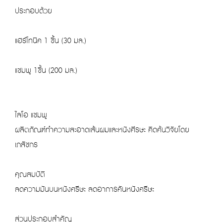
ประกอบด้วย
แฮร์โทนิค 1 ชิ้น (30 มล.)
แชมพู 1ชิ้น (200 มล.)
ไลโอ แชมพู
ผลิตภัณฑ์ทำความสะอาดเส้นผมและหนังศีรษะ คิดค้นวิจัยโดย
เภสัชกร
คุณสมบัติ
ลดความมันบนหนังศรีษะ ลดอาการคันหนังศรีษะ
ส่วนประกอบสำคัญ