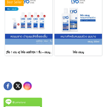
Best Seller
[ซื้อ 1 แถม 4] ไลโอ แฮร์โทนิค 1 ชื้น + แชมพู 2 ชิ้น + ครีมนวดผม 2 ชิ้น
ไลโอ แชมพู
@lyothailand