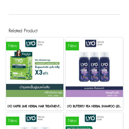
Related Product
New
New
LYO KAFFIR LIME HERBAL HAIR TREATMENT (10ml.x6sachet)
LYO BUTTERFLY PEA HERBAL SHAMPOO (200ml.)(copy)
New
New