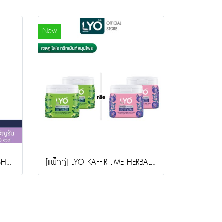
New
LYO BUTTERFLY PEA HERBAL SHAMPOO (200ml.)(copy)
[แพ็คคู่] LYO KAFFIR LIME HERBAL HAIR TREATMENT - ทรีทเมนท์สมุนไพรมะกรูด (200ml.)