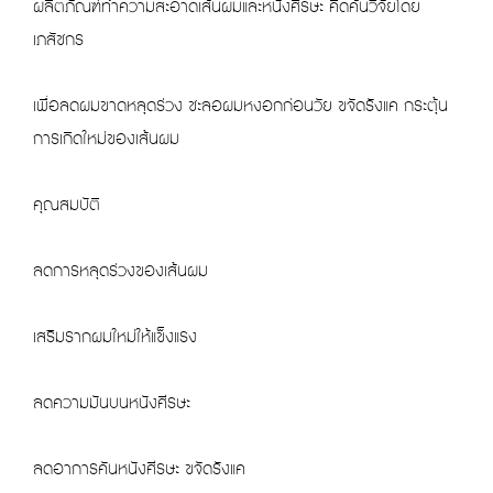
ผลิตภัณฑ์ทำความสะอาดเส้นผมและหนังศีรษะ คิดค้นวิจัยโดย
เภสัชกร
เพื่อลดผมขาดหลุดร่วง ชะลอผมหงอกก่อนวัย ขจัดรังแค กระตุ้น
การเกิดใหม่ของเส้นผม
คุณสมบัติ
ลดการหลุดร่วงของเส้นผม
เสริมรากผมใหม่ให้แข็งแรง
ลดความมันบนหนังศีรษะ
ลดอาการคันหนังศีรษะ ขจัดรังแค