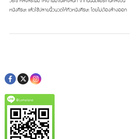
วิธีใช้ หลังสระผม ให้เป่าผมจนแห้งสนิท จากนั้นฉีดแฮร์โทนิคลงบน
หนังศีรษะ แล้วใช้ปลายนิ้วนวดให้ทั่วหนังศีรษะ โดยไม่ต้องล้างออก
@lyothailand