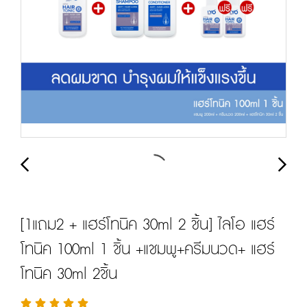
[1แถม2 + แฮร์โทนิค 30ml 2 ชิ้น] ไลโอ แฮร์
โทนิค 100ml 1 ชิ้น +แชมพู+ครีมนวด+ แฮร์
โทนิค 30ml 2ชิ้น