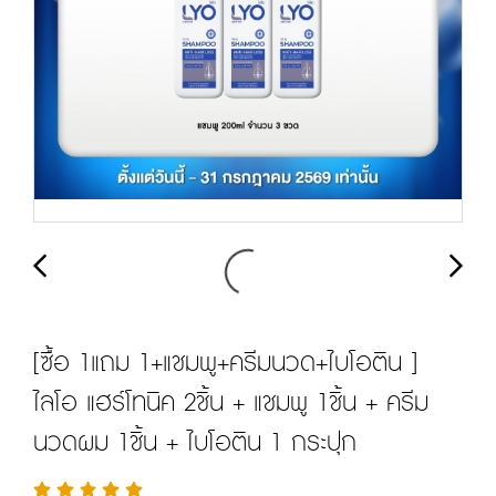
[ซื้อ 1แถม 1+แชมพู+ครีมนวด+ไบโอติน ]
ไลโอ แฮร์โทนิค 2ชิ้น + แชมพู 1ชิ้น + ครีม
นวดผม 1ชิ้น + ไบโอติน 1 กระปุก